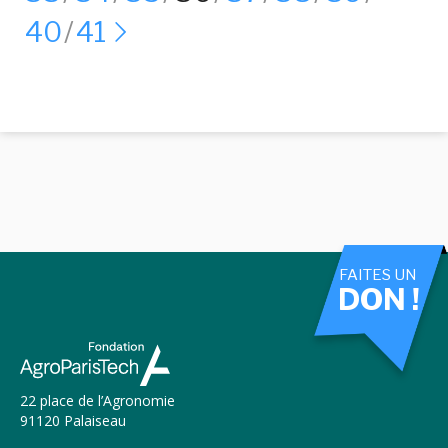
40
41
FAITES UN
DON !
22 place de l’Agronomie
91120 Palaiseau