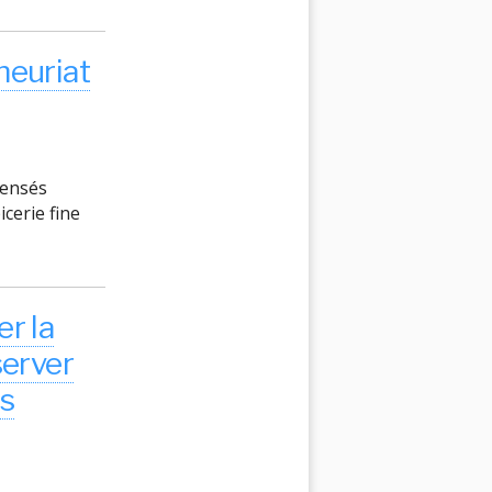
neuriat
ompensés
cerie fine
er la
server
.s