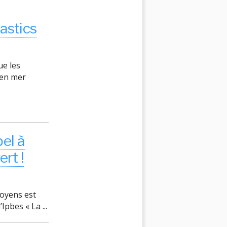
astics
ue les
 en mer
pel à
ert !
itoyens est
Ipbes « La ...