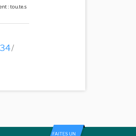
t : tou.te.s
34
FAITES UN