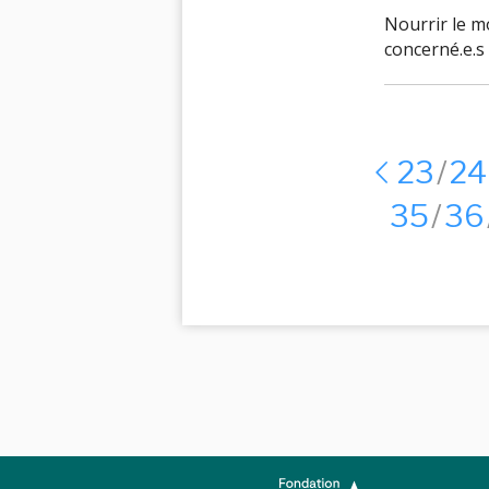
Nourrir le mo
concerné.e.s .
23
24
35
36