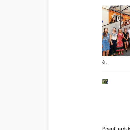
à ...
Boeuf, présid