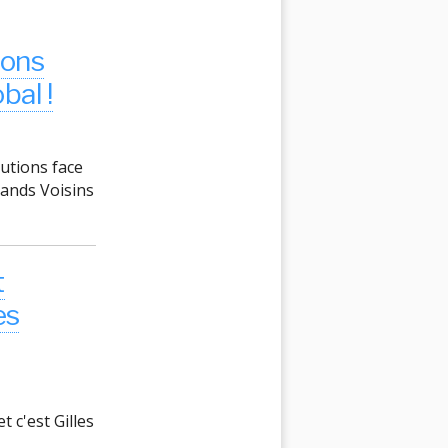
ions
bal !
utions face
ands Voisins
t
es
t c'est Gilles