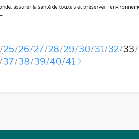
nde, assurer la santé de tou.te.s et préserver l'environnemen
..
25
26
27
28
29
30
31
32
33
37
38
39
40
41