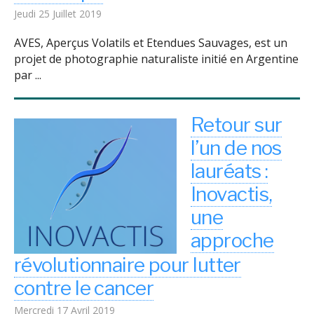
Jeudi 25 Juillet 2019
AVES, Aperçus Volatils et Etendues Sauvages, est un
projet de photographie naturaliste initié en Argentine
par ...
Retour sur
l’un de nos
lauréats :
Inovactis,
une
approche
révolutionnaire pour lutter
contre le cancer
Mercredi 17 Avril 2019