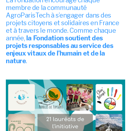
La Fondation encourage chaque
membre de la communauté
AgroParisTech à s’engager dans des
projets citoyens et solidaires en France
et à travers le monde. Comme chaque
année,
la Fondation soutient des
projets responsables au service des
enjeux vitaux de l’humain et de la
nature
.