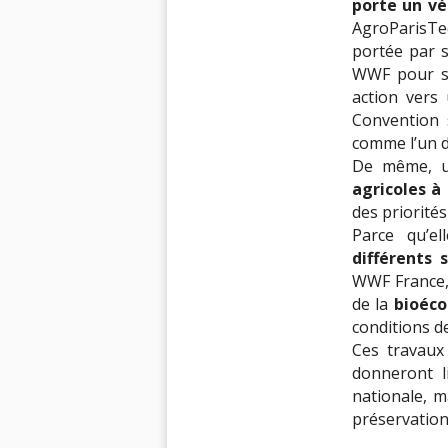
porte un vé
AgroParisTe
portée par s
WWF pour sa
action vers
Convention s
comme l’un d
De même, 
agricoles à
des priorité
Parce qu’el
différents 
WWF France, 
de la
bioéc
conditions d
Ces travaux 
donneront l
nationale, m
préservation