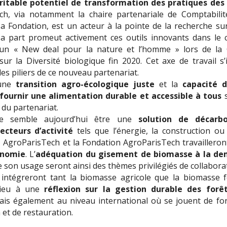
ritable potentiel de transformation des pratiques des
ch, via notamment la chaire partenariale de Comptabilit
a Fondation, est un acteur à la pointe de la recherche sur 
 part promeut activement ces outils innovants dans le 
 un « New deal pour la nature et l’homme » lors de la
ur la Diversité biologique fin 2020. Cet axe de travail 
es piliers de ce nouveau partenariat.
une
transition agro-écologique juste
et la
capacité d
 fournir une alimentation durable et accessible à tous
s
s du partenariat.
le semble aujourd’hui être une
solution de décarbo
secteurs d’activité
tels que l’énergie, la construction ou 
AgroParisTech et la Fondation AgroParisTech travailleront
onomie
. L’
adéquation du gisement de biomasse à la d
e son usage seront ainsi des thèmes privilégiés de collabora
intégreront tant la biomasse agricole que la biomasse fo
ieu à une
réflexion sur la gestion durable des for
ais également au niveau international où se jouent de fo
 et de restauration.