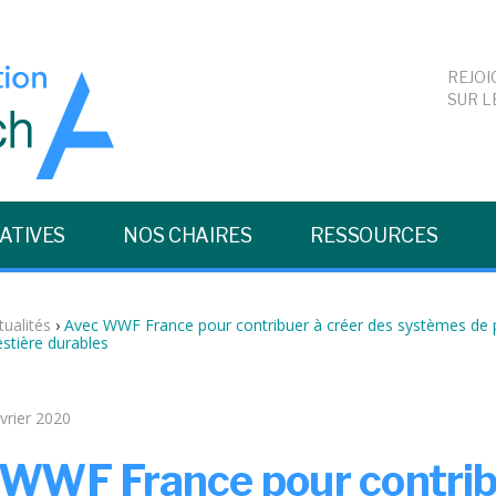
REJOI
SUR L
IATIVES
NOS CHAIRES
RESSOURCES
tualités
›
Avec WWF France pour contribuer à créer des systèmes de 
estière durables
vrier 2020
 WWF France pour
contri