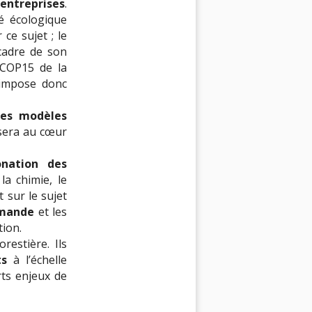
 entreprises
.
é écologique
ce sujet ; le
cadre de son
 COP15 de la
s’impose donc
es modèles
era au cœur
nation des
la chimie, le
 sur le sujet
emande
et les
tion.
restière. Ils
êts
à l’échelle
rts enjeux de