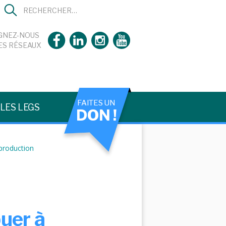
GNEZ-NOUS
ES RÉSEAUX
FAITES UN
LES LEGS
DON !
production
buer à