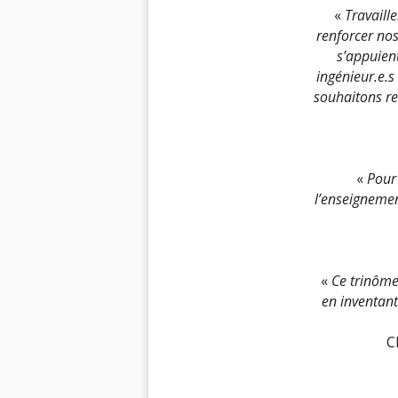
«
Travaill
renforcer nos
s’appuient
ingénieur.e.s
souhaitons ren
«
Pour 
l’enseignemen
«
Ce trinôme
en inventant
C