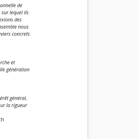
ionnelle de
sur lequel ils
lexions des
 ensemble nous
eviers concrets
rche et
lle génération
érêt général,
ur la rigueur
ch