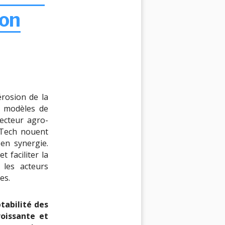
ion
érosion de la
os modèles de
ecteur agro-
sTech nouent
en synergie.
t faciliter la
 les acteurs
es.
tabilité des
roissante et