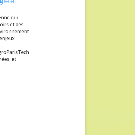
gie et
enne qui
oirs et des
environnement
 enjeux
AgroParisTech
hées, et