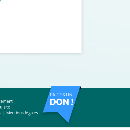
FAITES UN
DON !
tement
u site
s | Mentions légales