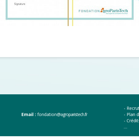
Recru
Email :
fondation
@agroparistech.fr
Plan d
Crédit
…