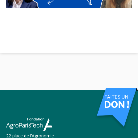
FAITES UN
DON !
22 place de l’Agronomie