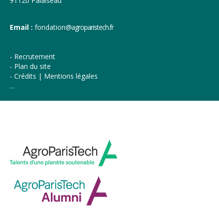
91120 Palaiseau
Email :
fondation
@agroparistech.fr
Recrutement
Plan du site
Crédits | Mentions légales
…