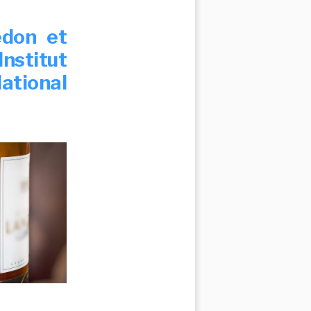
edon et
nstitut
ational