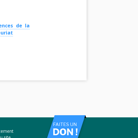
ences de la
uriat
FAITES UN
DON !
tement
u site