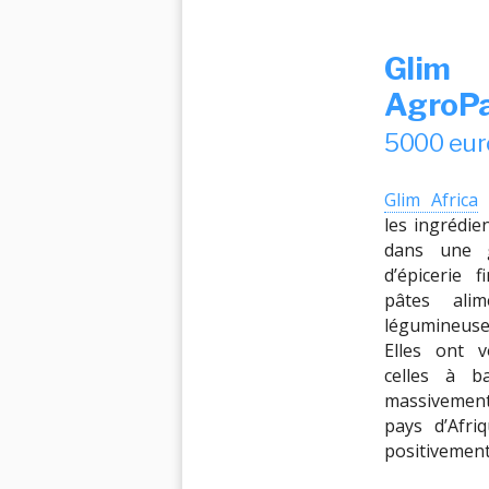
Glim 
AgroPa
5000 eu
Glim Africa
i
les ingrédie
dans une 
d’épicerie 
pâtes alim
légumineuse
Elles ont v
celles à b
massivemen
pays d’Afri
positivement