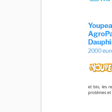
Youpea
AgroPa
Dauphi
2000 eu
et bio, les 
protéines et 