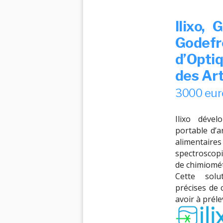
Ilixo,
Godefr
d’Opti
des Art
3000 eur
Ilixo déve
portable d’a
alimentaire
spectroscopi
de chimiomét
Cette sol
précises de 
avoir à préle