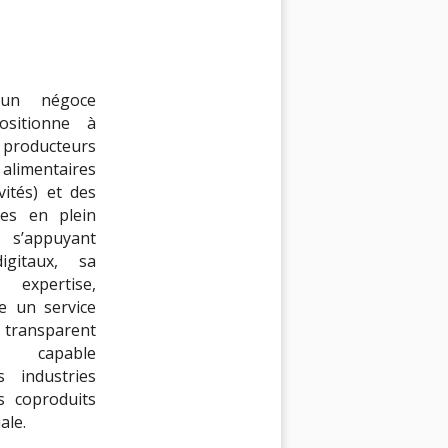
n négoce
ositionne à
s producteurs
limentaires
ivités) et des
ées en plein
 s’appuyant
igitaux, sa
 expertise,
e un service
 transparent
 capable
s industries
s coproduits
ale.