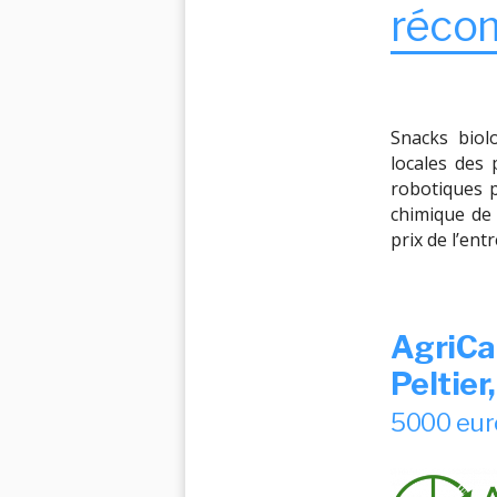
réco
Snacks biol
locales des 
robotiques 
chimique de 
prix de l’en
AgriC
Peltier
5000 eur