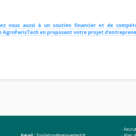
ez vous aussi à un soutien financier et de compét
n AgroParisTech en proposant votre projet d’entreprene
Recru
Email :
fondation
@agroparistech.fr
Plan d