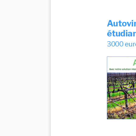
Autovi
étudia
3000 eur