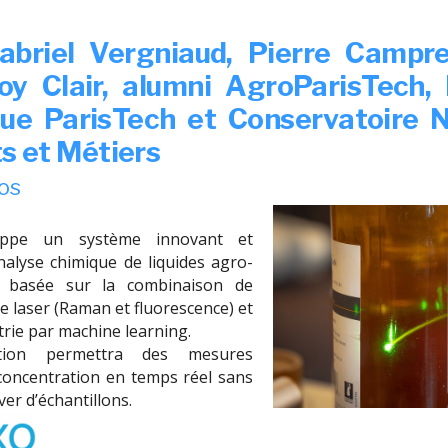
 Gabriel Vergniaud, Pierre Campr
oy Clair, alumni AgroParisTech, I
que ParisTech et Conservatoire N
s et Métiers
os
loppe un système innovant et
nalyse chimique de liquides agro-
s basée sur la combinaison de
e laser (Raman et fluorescence) et
rie par machine learning.
ution permettra des mesures
concentration en temps réel sans
ver d’échantillons.