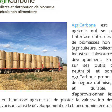
AgriCarbone
est u
agricole qui se p
l’interface entre de
de biomasses non a
(agriculteurs, collect
industries biosourc
développement. En
sur ses outils d
neutralité et son
AgriCarbone propos
de négoce optimisé,
et durable,
d’approvisionner le
 en biomasse agricole et de piloter la valorisation de
favorisant ainsi le développement de la bioéconomie territori