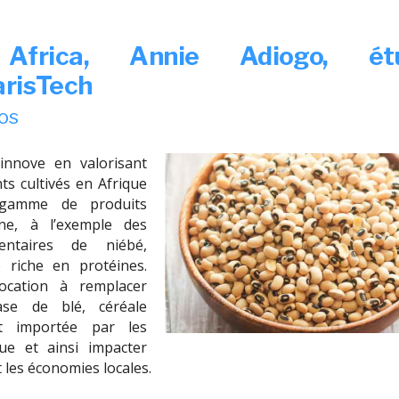
Africa, Annie Adiogo, étu
risTech
ros
nnove en valorisant
nts cultivés en Afrique
gamme de produits
fine, à l’exemple des
entaires de niébé,
 riche en protéines.
ocation à remplacer
ase de blé, céréale
t importée par les
que et ainsi impacter
 les économies locales.